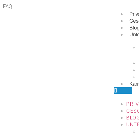
FAQ
Pri
Ges
Blo
Unt
Karr
PRI
GES
BLO
UNT