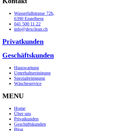
Kontakt
Wasserfallstrasse 72b,
6390 Engelberg
041 500 11 22
info@dexclean.ch
Privatkunden
Geschäftskunden
Hauswartung
Unterhaltsreinigung
Spezialreinigung
Wäscheservice
MENU
Home
Über uns
Privatkunden
Geschäftskunden
Blog