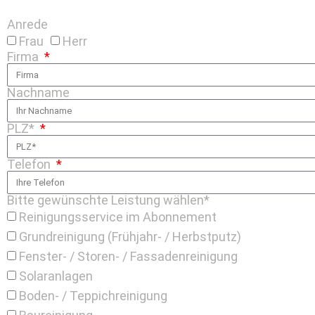
Anrede
Frau
Herr
Firma
Nachname
PLZ*
Telefon
Bitte gewünschte Leistung wählen*
Reinigungsservice im Abonnement
Grundreinigung (Frühjahr- / Herbstputz)
Fenster- / Storen- / Fassadenreinigung
Solaranlagen
Boden- / Teppichreinigung